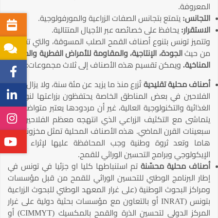
المعروفة.
التجانس
:
يتمتع بتجانس الصفات الزراعية والمورفولوجية.
الاستقرار
:
يحافظ على خصائصه عبر الأجيال المتتالية.
وتتميز تونس بتنوع أصناف القمح الصلب المسوقة، والتي تتفاوت
من حيث
الجودة، الإنتاجية، والمقاومة للأمراض الفطرية والظروف
المناخية.
ويمكن تقسيم هذه الأصناف إلى ثلاث مجموعات:
أصناف محلية تقليدية
تُزرع منذ ما يزيد عن مئة سنة، ولا يزال بعض
الفلاحين في بعض المناطق الخاصة يحتفظون بزراعتها لنوعيتها
الغذائية والتكنولوجية العالية، غير أن مردودها يعتبر متواضعا ولا
يتماشى مع التكثيف الزراعي الذي انتهجه معظم الفلاحين منذ
سبعينات القرن الماضي. هذه الأصناف المحلية تمثل مخزونا جينيا
هاما وتعد ثروة وطنية وجب المحافظة عليها لإثراء التنوع
الإيكولوجي وبرامج التحسين الوراثي للقمح.
أصناف محلية محسّنة
تم استنباطها كليا او جزئيا في تونس في
إطار البرنامج الوطني للتحسين الوراثي للقمح من قبل مؤسسات
ومراكز البحوث الوطنية (على غرار المعهد الوطني للبحوث الزراعية
بتونس (INRAT أو بالتعاون مع مؤسسات بحثية دولية على غرار
المركز الدولي لتحسين الذرة والقمح بالمكسيك (CIMMYT) أو