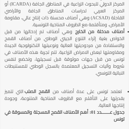
المركز الدولي للبحوث الزراعية في المناطق الجافة (ICARDA) أو
المركز العربي لدراسات المناطق الجافة والأراضي
القاحلة (ACSAD) وهي أصناف محسنة ذات إنتاج عالي، مقاومة
الأمراض، ومتأقلمة مع الظروف المناخية التونسية.
أصناف مدخلة من الخارج
وهي أصناف تم إدخالها من قبل
الخواص بغية إثراء التنوع الجيني الوطني من أصناف القمح
والاستفادة من مردوديتها العالية ونوعيتها التكنولوجية الجيدة
ومقاومتها لبعض الامراض الزراعية. تتم تجربة هذه الأصناف في
تونس من قبل جهات موثوقة قبل تسجيلها، وتخضع لنفس
شروط وآليات التسجيل المعتمدة بالسجل الوطني للمستنبطات
النباتية التونسي.
تعتمد تونس على عدة أصناف من
القمح الصلب
التي تتميز
بقدرتها على التأقلم مع الظروف المناخية المتنوعة، وجودة
إنتاجها العالية.
جدول عـــــــدد 01: أهم الأصناف القمح المسجلة والمسوقة في
تونس