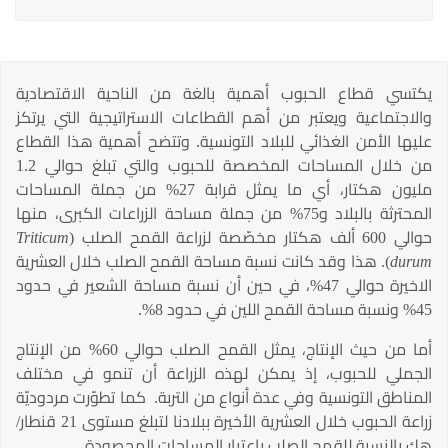
يكتسي قطاع الحبوب أهمية بالغة من الناحية الاقتصادية
والاجتماعية ويعتبر من أهم القطاعات الاستراتيجية التي يرتكز
عليها الأمن الغذائي للبلاد التونسية. وتتضح أهمية هذا القطاع
من خلال المساحات المخصصة للحبوب والتي تبلغ حوالي 1.2
مليون هكتار، أي ما يمثل قرابة 27% من جملة المساحات
المحترثة بالبلاد و75% من جملة مساحة الزراعات الكبرى، منها
حوالي 600 ألف هكتار مخصّصة لزراعة القمح الصلب (
Triticum
durum
). هذا وقد كانت نسبة مساحة القمح الصلب خلال العشرية
الاخيرة حوالي 47%، في حين أن نسبة مساحة الشعير في حدود
45% ونسبة مساحة القمح اللين في حدود 8%.
أما من حيث الإنتاج، يمثل القمح الصلب حوالي 60% من الإنتاج
الجملي للحبوب، إذ يمكن لهذه الزراعة أن تنمو في مختلف
المناطق التونسية وفي عدة أنواع من التربة. كما تطوّرت مردوديّة
زراعة الحبوب خلال العشرية الأخيرة ببلادنا لتبلغ مستوى 21 قنطار/
هك بالنسبة للقمح الصلب باعتبار المساحات المحصودة.