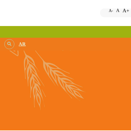
A+
A
A-
AR