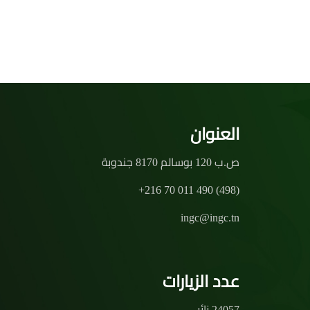
العنوان
ص.ب 120 بوسالم 8170 جندوبة
+216 70 011 490 (498)
ingc@ingc.tn
عدد الزيارات
24057 زائر