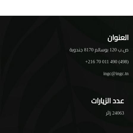
العنوان
ص.ب 120 بوسالم 8170 جندوبة
+216 70 011 490 (498)
ingc@ingc.tn
عدد الزيارات
24063 زائر