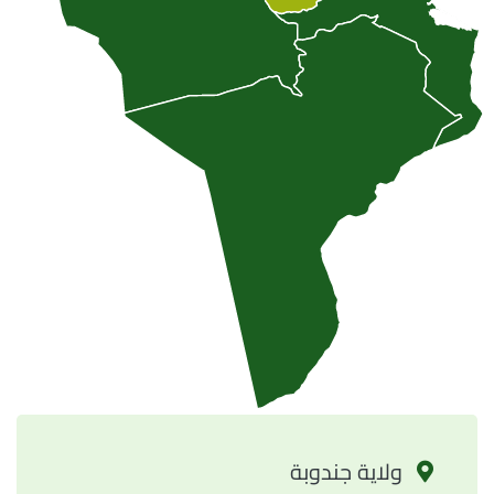
ولاية
جندوبة