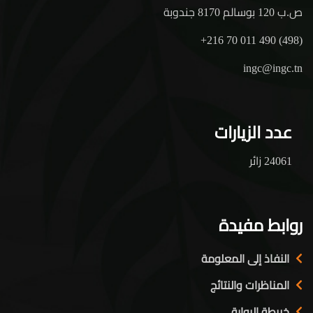
ص.ب 120 بوسالم 8170 جندوبة
+216 70 011 490 (498)
ingc@ingc.tn
عدد الزيارات
24061 زائر
روابط مفيدة
النفاذ إلى المعلومة
المناظرات والنتائج
خريطة البوابة