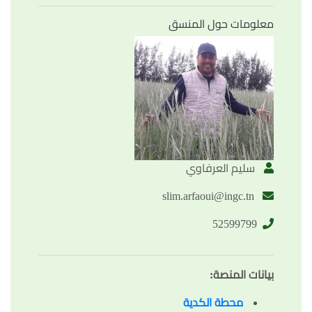
معلومات حول المنسق
سليم العرفاوي
slim.arfaoui@ingc.tn
52599799
بيانات المنصة
:
محطة الكدية