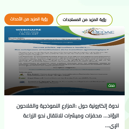
رؤية المزيد من الأحداث
رؤية المزيد من المستجدات
حدث
ندوة إلكترونية حول :المزارع النموذجية والفلاحون
الروّاد... محفزات وميسّرات للانتقال نحو الزراعة
الإي...