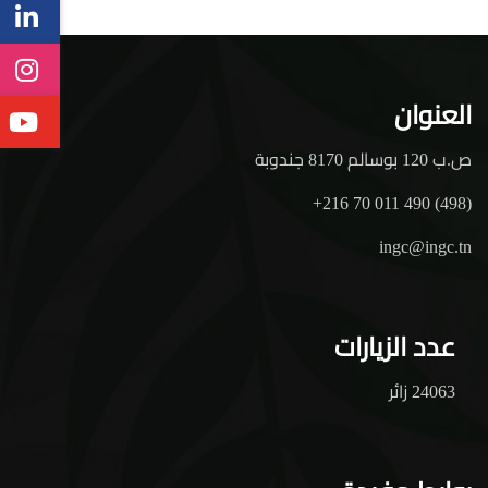
العنوان
ص.ب 120 بوسالم 8170 جندوبة
+216 70 011 490 (498)
ingc@ingc.tn
عدد الزيارات
24063 زائر