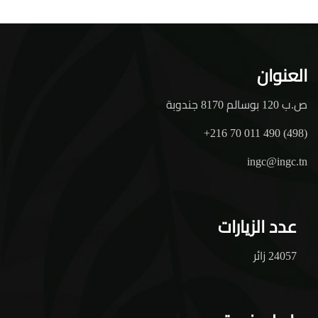
العنوان
ص.ب 120 بوسالم 8170 جندوبة
+216 70 011 490 (498)
ingc@ingc.tn
عدد الزيارات
24057 زائر