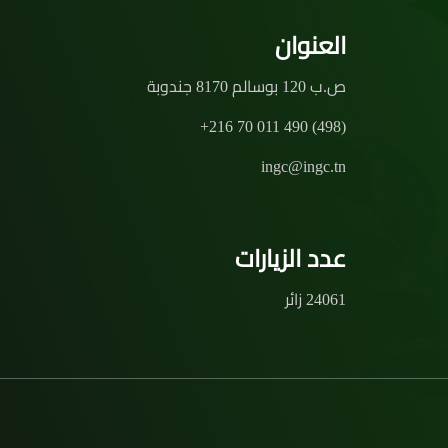
العنوان
ص.ب 120 بوسالم 8170 جندوبة
+216 70 011 490 (498)
ingc@ingc.tn
عدد الزيارات
24061 زائر