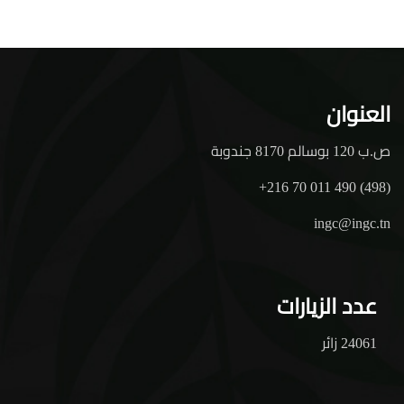
العنوان
ص.ب 120 بوسالم 8170 جندوبة
+216 70 011 490 (498)
ingc@ingc.tn
عدد الزيارات
24061 زائر