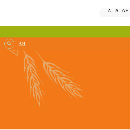
A+
A
A-
AR