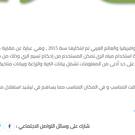
تطبيقة الري "Irey" هي أول تطبيقة أندرويد في تونس وافريقيا والعالم العربي تم ابتكارها سنة 2015 , وه
 استخدام مياه الري.تمكن المستخدم من إحكام تسيير الري وذلك من خ
 على حد أدنى من المعلومات تشمل بيانات التربة والزراعة وبيانات مناخي
وقت المناسب و في المكان المناسب مما يساهم في ترشيد استغلال ميا
شارك على وسائل التواصل الاجتماعي :