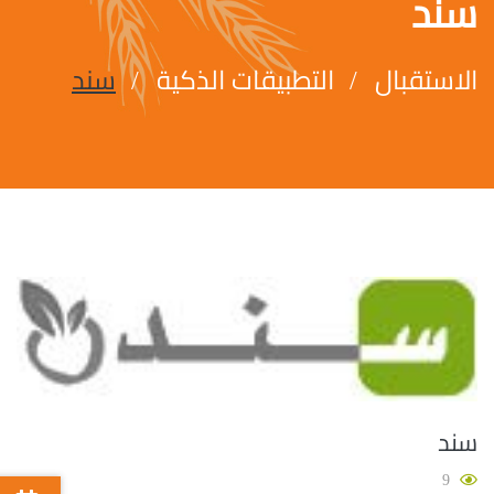
سند
الاستقبال
التطبيقات الذكية
سند
سند
9