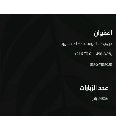
العنوان
ص.ب 120 بوسالم 8170 جندوبة
+216 70 011 490 (498)
ingc@ingc.tn
عدد الزيارات
24056 زائر