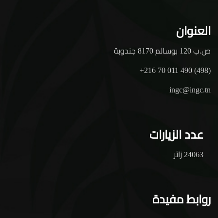
العنوان
ص.ب 120 بوسالم 8170 جندوبة
+216 70 011 490 (498)
ingc@ingc.tn
عدد الزيارات
24063 زائر
روابط مفيدة