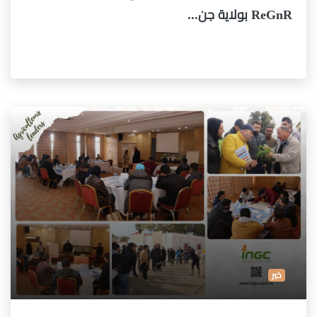
ReGnR بولاية جن...
خبر