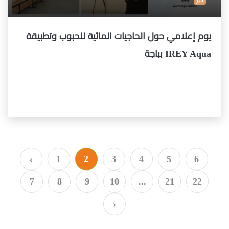
يوم إعلامي حول الحاجيات المائية للحبوب وتطبيقة
IREY Aqua بباجة
‹
1
2
3
4
5
6
7
8
9
10
...
21
22
›