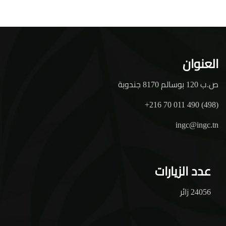
العنوان
ص.ب 120 بوسالم 8170 جندوبة
+216 70 011 490 (498)
ingc@ingc.tn
عدد الزيارات
24056 زائر