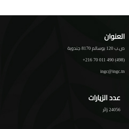
العنوان
ص.ب 120 بوسالم 8170 جندوبة
+216 70 011 490 (498)
ingc@ingc.tn
عدد الزيارات
24056 زائر