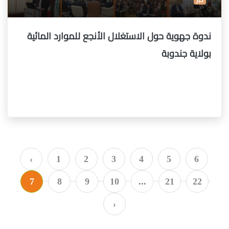
ندوة جهوية حول الاستغلال الأنجع للموارد المائية
بولاية جندوبة
‹
1
2
3
4
5
6
7
8
9
10
...
21
22
›